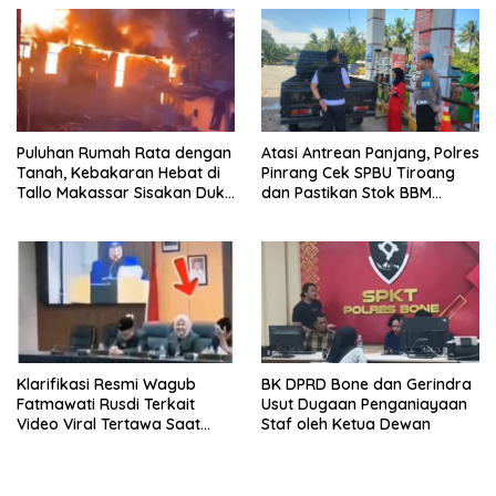
Puluhan Rumah Rata dengan
Atasi Antrean Panjang, Polres
Tanah, Kebakaran Hebat di
Pinrang Cek SPBU Tiroang
Tallo Makassar Sisakan Duka
dan Pastikan Stok BBM
Profundus
Subsidi Aman
Klarifikasi Resmi Wagub
BK DPRD Bone dan Gerindra
Fatmawati Rusdi Terkait
Usut Dugaan Penganiayaan
Video Viral Tertawa Saat
Staf oleh Ketua Dewan
Rapat Paripurna DPRD Sulsel