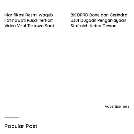
Profundus
Subsidi Aman
Klarifikasi Resmi Wagub
BK DPRD Bone dan Gerindra
Fatmawati Rusdi Terkait
Usut Dugaan Penganiayaan
Video Viral Tertawa Saat
Staf oleh Ketua Dewan
Rapat Paripurna DPRD Sulsel
Advertise here
Popular Post