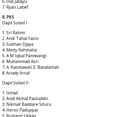
6. Indi Jatayu
7. Ryan Latief
8. PKS
Dapil Sulsel I
1. Sri Rahmi
2. Andi Tahal Fasni
3. Subhan Djaya
4. Meity Rahmatia
5. A M Iqbal Parewangi
6. Muhammad Asri
7. A. Kasmawati Z. Basalamah
8. Ariady Arsal
Dapil Sulsel II
1. Ismail
2. Andi Akmal Pasluddin
3. Nikmat Baddare Situru
4. Heros Paduppai
5. Rustang Ukkas