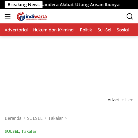
Langsung
ta yang Disandera Akibat Utang Arisan Ibunya
Breaking News
Aksi Pe
ke
konten
Advertorial
Hukum dan Kriminal
Politik
Sul-Sel
Sosial
P
Advertise here
Beranda
SULSEL
Takalar
SULSEL
,
Takalar