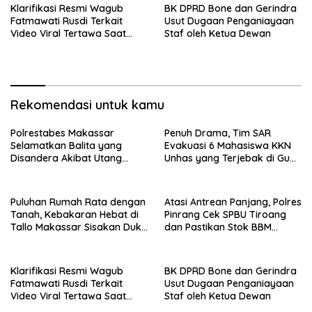
Klarifikasi Resmi Wagub
BK DPRD Bone dan Gerindra
Fatmawati Rusdi Terkait
Usut Dugaan Penganiayaan
Video Viral Tertawa Saat
Staf oleh Ketua Dewan
Rapat Paripurna DPRD Sulsel
Rekomendasi untuk kamu
Polrestabes Makassar
Penuh Drama, Tim SAR
Selamatkan Balita yang
Evakuasi 6 Mahasiswa KKN
Disandera Akibat Utang
Unhas yang Terjebak di Gua
Arisan Ibunya
Pangkep
Puluhan Rumah Rata dengan
Atasi Antrean Panjang, Polres
Tanah, Kebakaran Hebat di
Pinrang Cek SPBU Tiroang
Tallo Makassar Sisakan Duka
dan Pastikan Stok BBM
Profundus
Subsidi Aman
Klarifikasi Resmi Wagub
BK DPRD Bone dan Gerindra
Fatmawati Rusdi Terkait
Usut Dugaan Penganiayaan
Video Viral Tertawa Saat
Staf oleh Ketua Dewan
Rapat Paripurna DPRD Sulsel