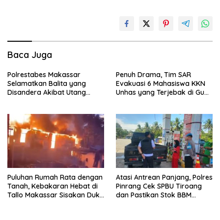
Baca Juga
Polrestabes Makassar
Penuh Drama, Tim SAR
Selamatkan Balita yang
Evakuasi 6 Mahasiswa KKN
Disandera Akibat Utang
Unhas yang Terjebak di Gua
Arisan Ibunya
Pangkep
Puluhan Rumah Rata dengan
Atasi Antrean Panjang, Polres
Tanah, Kebakaran Hebat di
Pinrang Cek SPBU Tiroang
Tallo Makassar Sisakan Duka
dan Pastikan Stok BBM
Profundus
Subsidi Aman