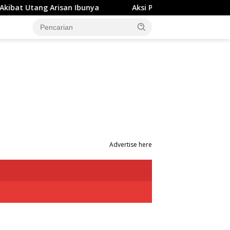
Ibunya
Aksi Penyerangan OTK di Studio Gym Makassar T
Advertise here