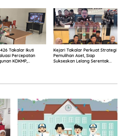
 hingga Dugaan Titipan
untuk Lulusan TK Butta Toa
Kejari Takalar Perkuat Strategi
426 Takalar Ikuti
Pemulihan Aset, Siap
aluasi Percepatan
Sukseskan Lelang Serentak
unan KDKMP,
Nasional 2026
n Komitmen
ingan di Lapangan