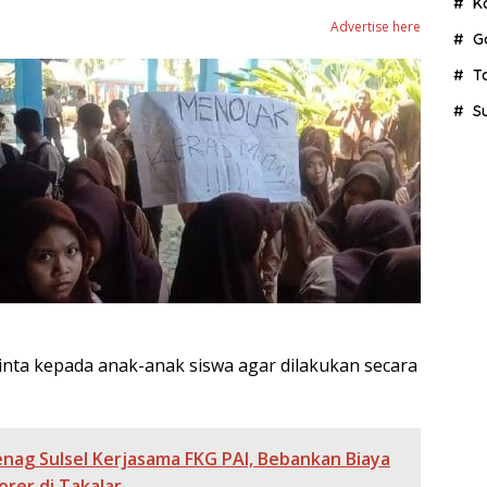
K
Advertise here
G
T
S
nta kepada anak-anak siswa agar dilakukan secara
nag Sulsel Kerjasama FKG PAI, Bebankan Biaya
rer di Takalar