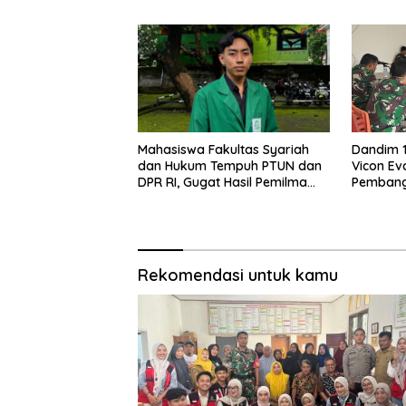
Sidrap
Prestasi
Siswa
Mahasiswa Fakultas Syariah
Dandim 1
dan Hukum Tempuh PTUN dan
Vicon Ev
DPR RI, Gugat Hasil Pemilma
Pembang
DEMA-U 2026
Tegaska
Pendamp
Rekomendasi untuk kamu