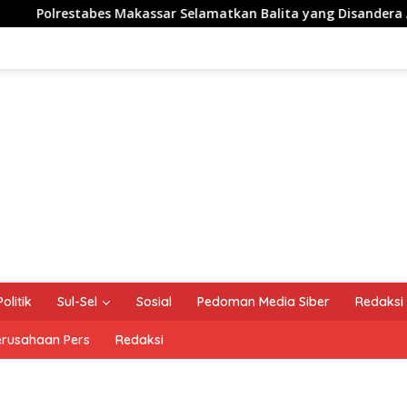
kassar Selamatkan Balita yang Disandera Akibat Utang Arisan 
Politik
Sul-Sel
Sosial
Pedoman Media Siber
Redaksi
erusahaan Pers
Redaksi