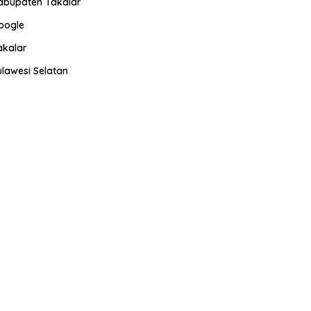
abupaten Takalar
oogle
akalar
ulawesi Selatan