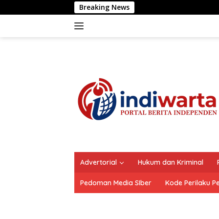
Langsung
Breaking News
Polrestabes Ma
ke
konten
Advertorial
Hukum dan Kriminal
Pedoman Media SIber
Kode Perilaku P