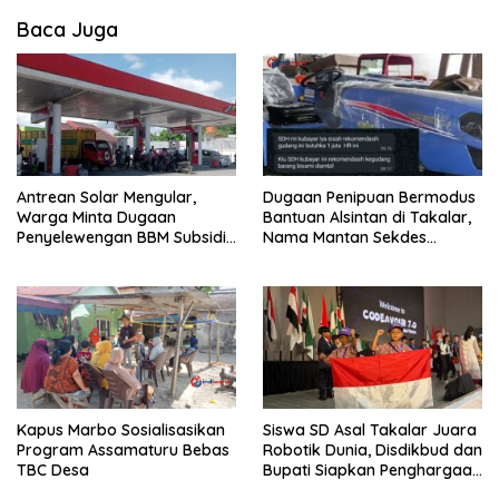
Baca Juga
Antrean Solar Mengular,
‎Dugaan Penipuan Bermodus
Warga Minta Dugaan
Bantuan Alsintan di Takalar,
Penyelewengan BBM Subsidi
Nama Mantan Sekdes
di SPBU Panaikang Diusut
Moncongkomba Mencuat
Kapus Marbo Sosialisasikan
Siswa SD Asal Takalar Juara
Program Assamaturu Bebas
Robotik Dunia, Disdikbud dan
TBC Desa
Bupati Siapkan Penghargaan
Khusus