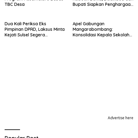
TBC Desa
Bupati Siapkan Penghargaan
Khusus
Dua Kali Periksa Eks
Apel Gabungan
Pimpinan DPRD, Laksus Minta
Mangarabombang:
Kejati Sulsel Segera
Konsolidasi Kepala Sekolah
Tetapkan TSK Baru Korupsi
dan Desa, Perkuat Sinergi
Bibit Nanas
Bangun Layanan Publik
Advertise here