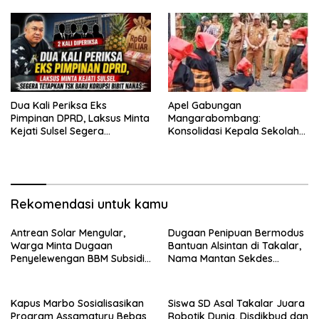
Dua Kali Periksa Eks
Apel Gabungan
Pimpinan DPRD, Laksus Minta
Mangarabombang:
Kejati Sulsel Segera
Konsolidasi Kepala Sekolah
Tetapkan TSK Baru Korupsi
dan Desa, Perkuat Sinergi
Bibit Nanas
Bangun Layanan Publik
Rekomendasi untuk kamu
Antrean Solar Mengular,
‎Dugaan Penipuan Bermodus
Warga Minta Dugaan
Bantuan Alsintan di Takalar,
Penyelewengan BBM Subsidi
Nama Mantan Sekdes
di SPBU Panaikang Diusut
Moncongkomba Mencuat
Kapus Marbo Sosialisasikan
Siswa SD Asal Takalar Juara
Program Assamaturu Bebas
Robotik Dunia, Disdikbud dan