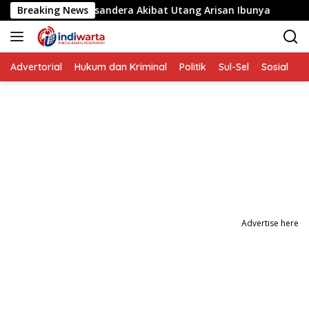
Langsung
ta yang Disandera Akibat Utang Arisan Ibunya
Breaking News
Aksi Pe
ke
konten
Advertorial
Hukum dan Kriminal
Politik
Sul-Sel
Sosial
P
Advertise here