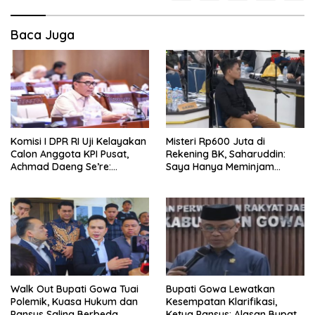
Baca Juga
Komisi I DPR RI Uji Kelayakan
Misteri Rp600 Juta di
Calon Anggota KPI Pusat,
Rekening BK, Saharuddin:
Achmad Daeng Se’re:
Saya Hanya Meminjam
Integritas dan Visi Jadi
Rekening dan Menarik
Penentu
Semua Dana dalam Dua
Tahap
Walk Out Bupati Gowa Tuai
Bupati Gowa Lewatkan
Polemik, Kuasa Hukum dan
Kesempatan Klarifikasi,
Pansus Saling Berbeda
Ketua Pansus: Alasan Bupati