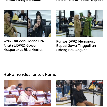
Penjelasan
Tinggalkan Sidang Tidak
Menyangkut Substansi
Walk Out dari Sidang Hak
Pansus DPRD Memanas,
Angket, DPRD Gowa:
Bupati Gowa Tinggalkan
Masyarakat Bisa Menilai
Sidang Hak Angket
Sendiri Sikap Bupati
Rekomendasi untuk kamu