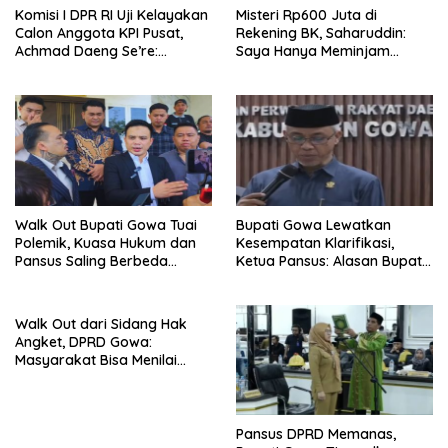
Komisi I DPR RI Uji Kelayakan
Misteri Rp600 Juta di
Calon Anggota KPI Pusat,
Rekening BK, Saharuddin:
Achmad Daeng Se’re:
Saya Hanya Meminjam
Integritas dan Visi Jadi
Rekening dan Menarik
Penentu
Semua Dana dalam Dua
Tahap
Walk Out Bupati Gowa Tuai
Bupati Gowa Lewatkan
Polemik, Kuasa Hukum dan
Kesempatan Klarifikasi,
Pansus Saling Berbeda
Ketua Pansus: Alasan Bupati
Penjelasan
Tinggalkan Sidang Tidak
Menyangkut Substansi
Walk Out dari Sidang Hak
Angket, DPRD Gowa:
Masyarakat Bisa Menilai
Sendiri Sikap Bupati
Pansus DPRD Memanas,