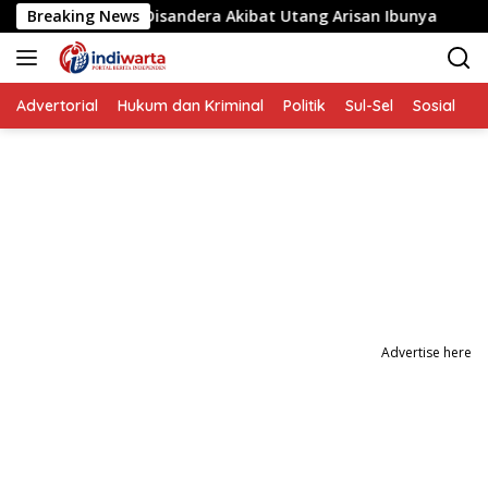
Langsung
ta yang Disandera Akibat Utang Arisan Ibunya
Breaking News
Aksi Pe
ke
konten
Advertorial
Hukum dan Kriminal
Politik
Sul-Sel
Sosial
P
Advertise here