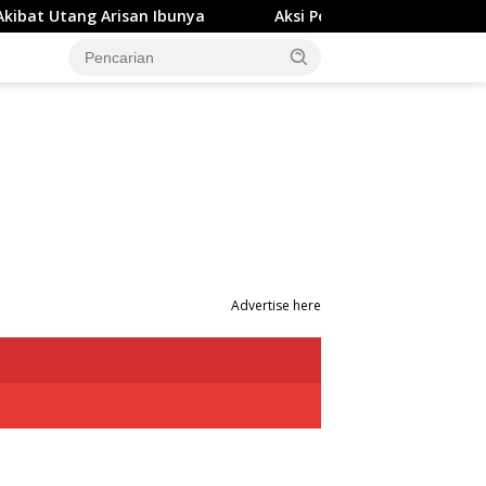
Ibunya
Aksi Penyerangan OTK di Studio Gym Makassar T
Advertise here