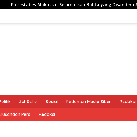
kassar Selamatkan Balita yang Disandera Akibat Utang Arisan 
Politik
Sul-Sel
Sosial
Pedoman Media Siber
Redaksi
erusahaan Pers
Redaksi