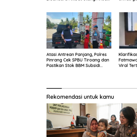
Pangkep
Ibunya
Atasi Antrean Panjang, Polres
Klarifik
Pinrang Cek SPBU Tiroang dan
Fatmawat
Pastikan Stok BBM Subsidi
Viral Te
Aman
Paripurn
Rekomendasi untuk kamu