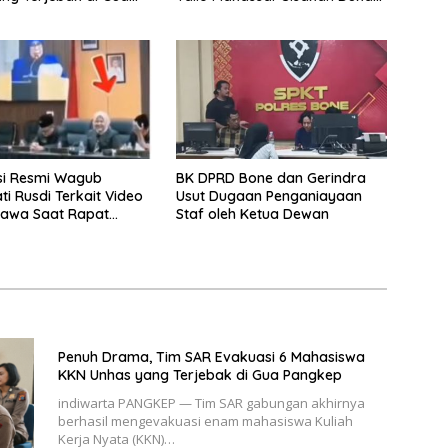
Profundus
asi Resmi Wagub
BK DPRD Bone dan Gerindra
i Rusdi Terkait Video
Usut Dugaan Penganiayaan
rtawa Saat Rapat
Staf oleh Ketua Dewan
a DPRD Sulsel
Penuh Drama, Tim SAR Evakuasi 6 Mahasiswa
KKN Unhas yang Terjebak di Gua Pangkep
indiwarta PANGKEP — Tim SAR gabungan akhirnya
berhasil mengevakuasi enam mahasiswa Kuliah
Kerja Nyata (KKN)…