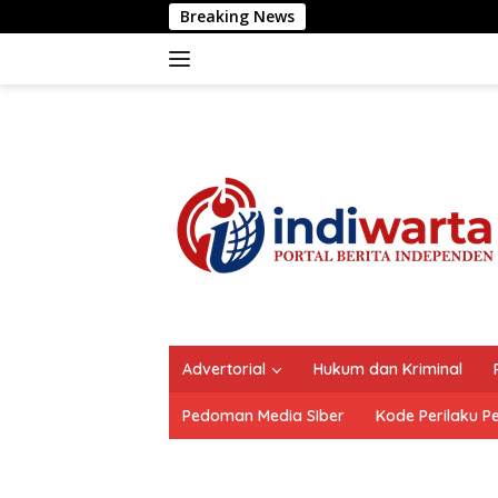
Langsung
Breaking News
Polrestabes Ma
ke
konten
Advertorial
Hukum dan Kriminal
Pedoman Media SIber
Kode Perilaku P