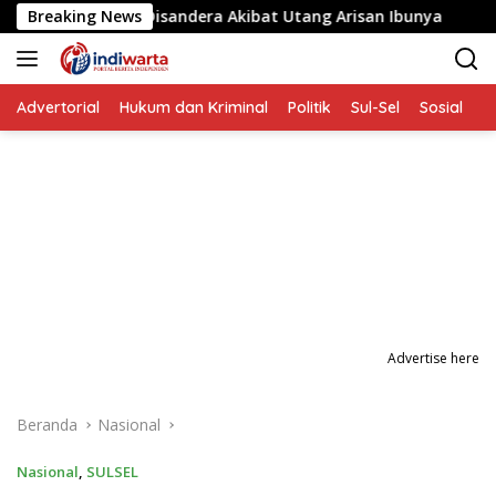
Langsung
alita yang Disandera Akibat Utang Arisan Ibunya
Breaking News
Aksi
ke
konten
Advertorial
Hukum dan Kriminal
Politik
Sul-Sel
Sosial
P
Advertise here
Beranda
Nasional
Nasional
,
SULSEL