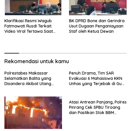
Klarifikasi Resmi Wagub
BK DPRD Bone dan Gerindra
Fatmawati Rusdi Terkait
Usut Dugaan Penganiayaan
Video Viral Tertawa Saat
Staf oleh Ketua Dewan
Rapat Paripurna DPRD Sulsel
Rekomendasi untuk kamu
Polrestabes Makassar
Penuh Drama, Tim SAR
Selamatkan Balita yang
Evakuasi 6 Mahasiswa KKN
Disandera Akibat Utang
Unhas yang Terjebak di Gua
Arisan Ibunya
Pangkep
Atasi Antrean Panjang, Polres
Pinrang Cek SPBU Tiroang
dan Pastikan Stok BBM
Subsidi Aman