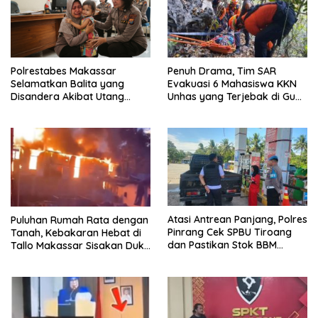
Polrestabes Makassar
Penuh Drama, Tim SAR
Selamatkan Balita yang
Evakuasi 6 Mahasiswa KKN
Disandera Akibat Utang
Unhas yang Terjebak di Gua
Arisan Ibunya
Pangkep
Atasi Antrean Panjang, Polres
Puluhan Rumah Rata dengan
Pinrang Cek SPBU Tiroang
Tanah, Kebakaran Hebat di
dan Pastikan Stok BBM
Tallo Makassar Sisakan Duka
Subsidi Aman
Profundus