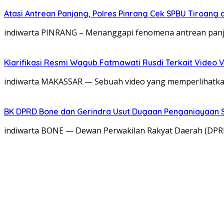
Atasi Antrean Panjang, Polres Pinrang Cek SPBU Tiroang
‎indiwarta ​PINRANG – Menanggapi fenomena antrean pan
Klarifikasi Resmi Wagub Fatmawati Rusdi Terkait Video V
indiwarta MAKASSAR — Sebuah video yang memperlihatkan 
BK DPRD Bone dan Gerindra Usut Dugaan Penganiayaan S
indiwarta BONE — Dewan Perwakilan Rakyat Daerah (DPRD)