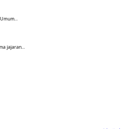
ar Umum…
ma jajaran…