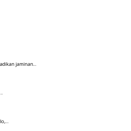
jadikan jaminan…
)…
lo,…