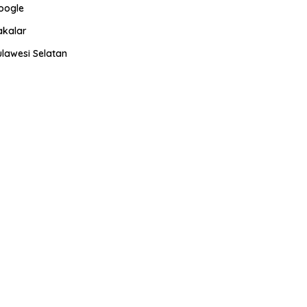
oogle
akalar
ulawesi Selatan