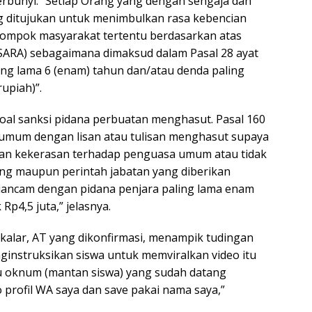
erbunyi: “Setiap Orang yang dengan sengaja dan
g ditujukan untuk menimbulkan rasa kebencian
lompok masyarakat tertentu berdasarkan atas
(SARA) sebagaimana dimaksud dalam Pasal 28 ayat
ling lama 6 (enam) tahun dan/atau denda paling
rupiah)”.
oal sanksi pidana perbuatan menghasut. Pasal 160
umum dengan lisan atau tulisan menghasut supaya
an kekerasan terhadap penguasa umum atau tidak
ng maupun perintah jabatan yang diberikan
iancam dengan pidana penjara paling lama enam
p4,5 juta,” jelasnya.
alar, AT yang dikonfirmasi, menampik tudingan
instruksikan siswa untuk memviralkan video itu
tu oknum (mantan siswa) yang sudah datang
 profil WA saya dan save pakai nama saya,”