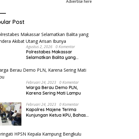
Advertise here
ular Post
Agustus 2, 2026
0 Komentar
Polrestabes Makassar
Selamatkan Balita yang
Disandera Akibat Utang Arisan
Ibunya
Februari 24, 2023
0 Komentar
Warga Berau Demo PLN,
Karena Sering Mati Lampu
Februari 24, 2023
0 Komentar
Kapolres Majene Terima
Kunjungan Ketua KPU, Bahas
apa ya!