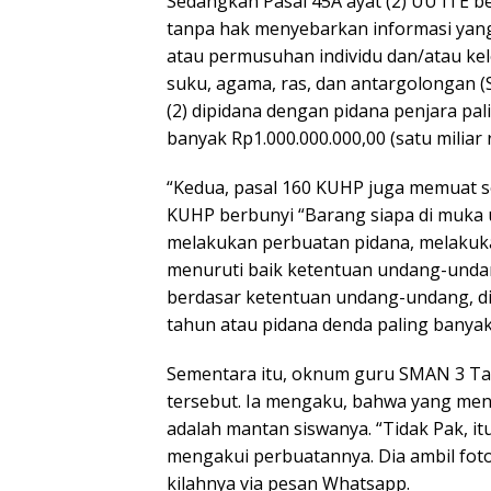
Sedangkan Pasal 45A ayat (2) UU ITE b
tanpa hak menyebarkan informasi yan
atau permusuhan individu dan/atau ke
suku, agama, ras, dan antargolongan 
(2) dipidana dengan pidana penjara pa
banyak Rp1.000.000.000,00 (satu miliar 
“Kedua, pasal 160 KUHP juga memuat s
KUHP berbunyi “Barang siapa di muka 
melakukan perbuatan pidana, melakuk
menuruti baik ketentuan undang-unda
berdasar ketentuan undang-undang, d
tahun atau pidana denda paling banyak R
Sementara itu, oknum guru SMAN 3 Tak
tersebut. Ia mengaku, bahwa yang meng
adalah mantan siswanya. “Tidak Pak, i
mengakui perbuatannya. Dia ambil foto
kilahnya via pesan Whatsapp.