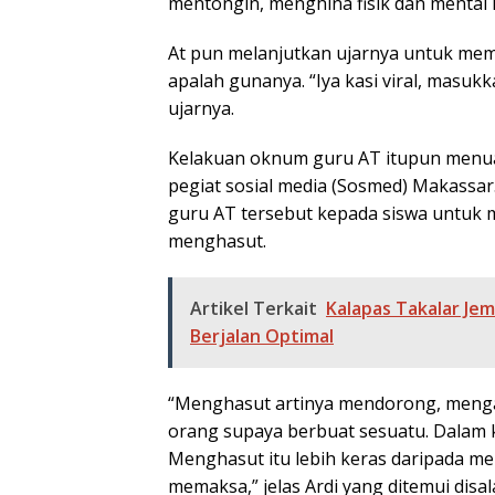
mentongin, menghina fisik dan mental 
At pun melanjutkan ujarnya untuk memv
apalah gunanya. “Iya kasi viral, masukk
ujarnya.
Kelakuan oknum guru AT itupun menua
pegiat sosial media (Sosmed) Makassar.
guru AT tersebut kepada siswa untuk 
menghasut.
Artikel Terkait
Kalapas Takalar Jem
Berjalan Optimal
“Menghasut artinya mendorong, meng
orang supaya berbuat sesuatu. Dalam k
Menghasut itu lebih keras daripada m
memaksa,” jelas Ardi yang ditemui disa