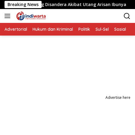
Langsung
 Balita yang Disandera Akibat Utang Arisan Ibunya
Breaking News
Ak
ke
konten
Advertorial
Hukum dan Kriminal
Politik
Sul-Sel
Sosial
P
Advertise here