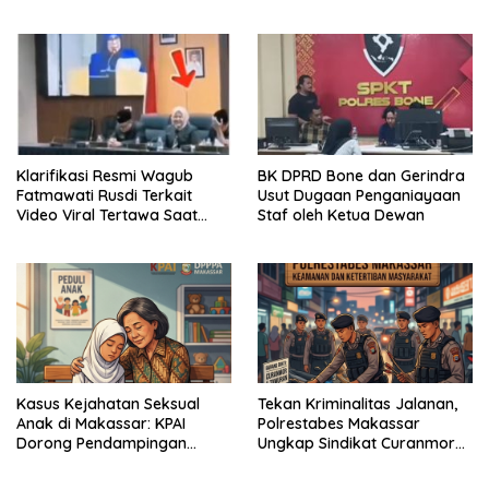
Pelaku
Profundus
Klarifikasi Resmi Wagub
BK DPRD Bone dan Gerindra
Fatmawati Rusdi Terkait
Usut Dugaan Penganiayaan
Video Viral Tertawa Saat
Staf oleh Ketua Dewan
Rapat Paripurna DPRD Sulsel
Kasus Kejahatan Seksual
Tekan Kriminalitas Jalanan,
Anak di Makassar: KPAI
Polrestabes Makassar
Dorong Pendampingan
Ungkap Sindikat Curanmor
Trauma Korban
dan Amankan Pelaku
Tawuran