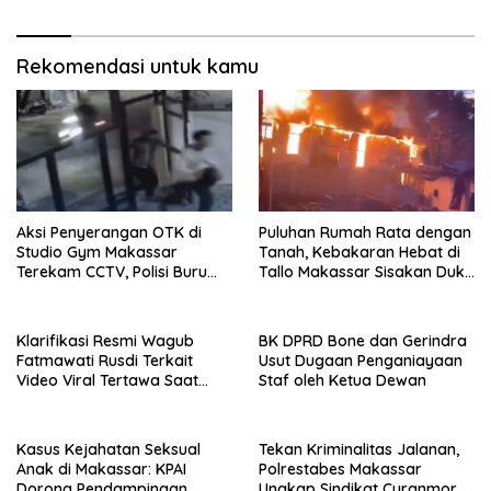
Rekomendasi untuk kamu
Aksi Penyerangan OTK di
Puluhan Rumah Rata dengan
Studio Gym Makassar
Tanah, Kebakaran Hebat di
Terekam CCTV, Polisi Buru
Tallo Makassar Sisakan Duka
Pelaku
Profundus
Klarifikasi Resmi Wagub
BK DPRD Bone dan Gerindra
Fatmawati Rusdi Terkait
Usut Dugaan Penganiayaan
Video Viral Tertawa Saat
Staf oleh Ketua Dewan
Rapat Paripurna DPRD Sulsel
Kasus Kejahatan Seksual
Tekan Kriminalitas Jalanan,
Anak di Makassar: KPAI
Polrestabes Makassar
Dorong Pendampingan
Ungkap Sindikat Curanmor