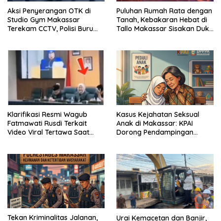
Aksi Penyerangan OTK di
Puluhan Rumah Rata dengan
Studio Gym Makassar
Tanah, Kebakaran Hebat di
Terekam CCTV, Polisi Buru
Tallo Makassar Sisakan Duka
Pelaku
Profundus
Kasus Kejahatan Seksual
Klarifikasi Resmi Wagub
Anak di Makassar: KPAI
Fatmawati Rusdi Terkait
Dorong Pendampingan
Video Viral Tertawa Saat
Trauma Korban
Rapat Paripurna DPRD Sulsel
Tekan Kriminalitas Jalanan,
Urai Kemacetan dan Banjir,