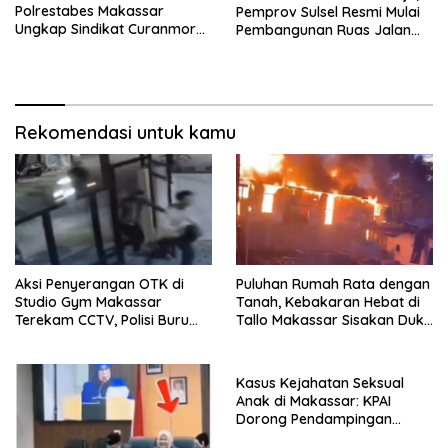
Polrestabes Makassar
Pemprov Sulsel Resmi Mulai
Ungkap Sindikat Curanmor
Pembangunan Ruas Jalan
dan Amankan Pelaku
Moncongloe
Tawuran
Rekomendasi untuk kamu
Aksi Penyerangan OTK di
Puluhan Rumah Rata dengan
Studio Gym Makassar
Tanah, Kebakaran Hebat di
Terekam CCTV, Polisi Buru
Tallo Makassar Sisakan Duka
Pelaku
Profundus
Kasus Kejahatan Seksual
Anak di Makassar: KPAI
Dorong Pendampingan
Trauma Korban