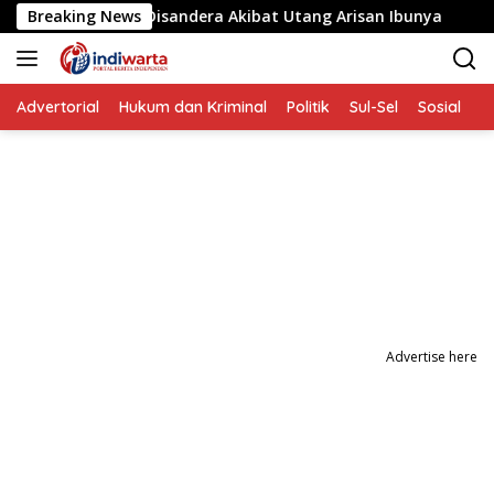
Langsung
ita yang Disandera Akibat Utang Arisan Ibunya
Breaking News
Aksi Pe
ke
konten
Advertorial
Hukum dan Kriminal
Politik
Sul-Sel
Sosial
P
Advertise here