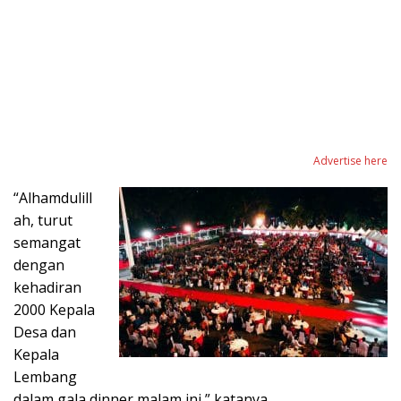
Advertise here
“Alhamdulill
ah, turut
semangat
dengan
kehadiran
2000 Kepala
Desa dan
Kepala
Lembang
dalam gala dinner malam ini,” katanya.