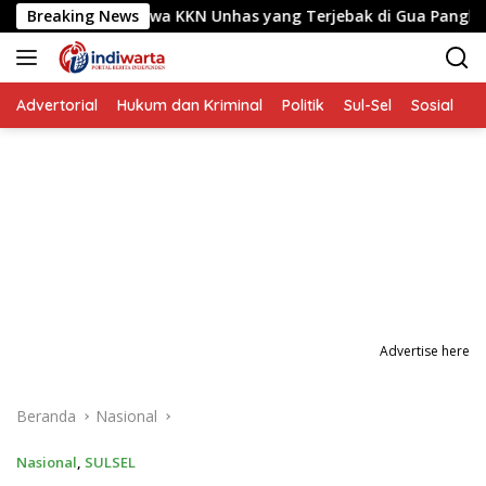
Langsung
 6 Mahasiswa KKN Unhas yang Terjebak di Gua Pangkep
Breaking News
ke
konten
Advertorial
Hukum dan Kriminal
Politik
Sul-Sel
Sosial
P
Advertise here
Beranda
Nasional
Nasional
,
SULSEL