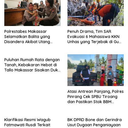
Polrestabes Makassar
Penuh Drama, Tim SAR
Selamatkan Balita yang
Evakuasi 6 Mahasiswa KKN
Disandera Akibat Utang
Unhas yang Terjebak di Gua
Arisan Ibunya
Pangkep
Puluhan Rumah Rata dengan
Tanah, Kebakaran Hebat di
Tallo Makassar Sisakan Duka
Profundus
Atasi Antrean Panjang, Polres
Pinrang Cek SPBU Tiroang
dan Pastikan Stok BBM
Subsidi Aman
Klarifikasi Resmi Wagub
BK DPRD Bone dan Gerindra
Fatmawati Rusdi Terkait
Usut Dugaan Penganiayaan