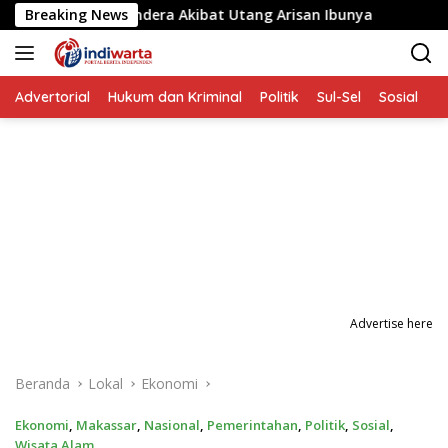
Langsung
ang Disandera Akibat Utang Arisan Ibunya
Breaking News
Aksi Penyer
ke
konten
Advertorial
Hukum dan Kriminal
Politik
Sul-Sel
Sosial
P
Advertise here
Beranda
Lokal
Ekonomi
Ekonomi
,
Makassar
,
Nasional
,
Pemerintahan
,
Politik
,
Sosial
,
Wisata Alam