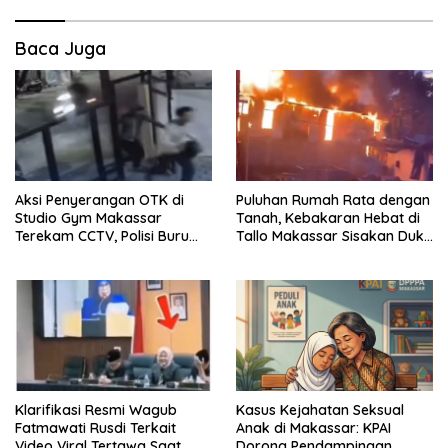
Baca Juga
Aksi Penyerangan OTK di
Puluhan Rumah Rata dengan
Studio Gym Makassar
Tanah, Kebakaran Hebat di
Terekam CCTV, Polisi Buru
Tallo Makassar Sisakan Duka
Pelaku
Profundus
Klarifikasi Resmi Wagub
Kasus Kejahatan Seksual
Fatmawati Rusdi Terkait
Anak di Makassar: KPAI
Video Viral Tertawa Saat
Dorong Pendampingan