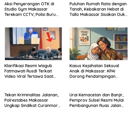
Aksi Penyerangan OTK di
Puluhan Rumah Rata dengan
Studio Gym Makassar
Tanah, Kebakaran Hebat di
Terekam CCTV, Polisi Buru
Tallo Makassar Sisakan Duka
Pelaku
Profundus
Klarifikasi Resmi Wagub
Kasus Kejahatan Seksual
Fatmawati Rusdi Terkait
Anak di Makassar: KPAI
Video Viral Tertawa Saat
Dorong Pendampingan
Rapat Paripurna DPRD Sulsel
Trauma Korban
Tekan Kriminalitas Jalanan,
Urai Kemacetan dan Banjir,
Polrestabes Makassar
Pemprov Sulsel Resmi Mulai
Ungkap Sindikat Curanmor
Pembangunan Ruas Jalan
dan Amankan Pelaku
Moncongloe
Tawuran