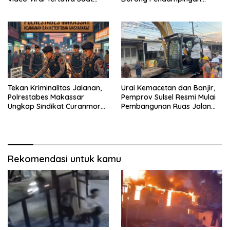
Rapat Paripurna DPRD Sulsel
Trauma Korban
Tekan Kriminalitas Jalanan,
Urai Kemacetan dan Banjir,
Polrestabes Makassar
Pemprov Sulsel Resmi Mulai
Ungkap Sindikat Curanmor
Pembangunan Ruas Jalan
dan Amankan Pelaku
Moncongloe
Tawuran
Rekomendasi untuk kamu