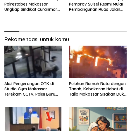
Polrestabes Makassar
Pemprov Sulsel Resmi Mulai
Ungkap Sindikat Curanmor
Pembangunan Ruas Jalan
dan Amankan Pelaku
Moncongloe
Tawuran
Rekomendasi untuk kamu
Aksi Penyerangan OTK di
Puluhan Rumah Rata dengan
Studio Gym Makassar
Tanah, Kebakaran Hebat di
Terekam CCTV, Polisi Buru
Tallo Makassar Sisakan Duka
Pelaku
Profundus