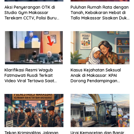
Aksi Penyerangan OTK di
Puluhan Rumah Rata dengan
Studio Gym Makassar
Tanah, Kebakaran Hebat di
Terekam CCTV, Polisi Buru
Tallo Makassar Sisakan Duka
Pelaku
Profundus
Klarifikasi Resmi Wagub
Kasus Kejahatan Seksual
Fatmawati Rusdi Terkait
Anak di Makassar: KPAI
Video Viral Tertawa Saat
Dorong Pendampingan
Rapat Paripurna DPRD Sulsel
Trauma Korban
Tekan Kriminalitas Jalanan,
Urai Kemacetan dan Banjir,