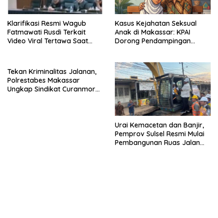
Klarifikasi Resmi Wagub
Kasus Kejahatan Seksual
Fatmawati Rusdi Terkait
Anak di Makassar: KPAI
Video Viral Tertawa Saat
Dorong Pendampingan
Rapat Paripurna DPRD Sulsel
Trauma Korban
Tekan Kriminalitas Jalanan,
Polrestabes Makassar
Ungkap Sindikat Curanmor
dan Amankan Pelaku
Tawuran
Urai Kemacetan dan Banjir,
Pemprov Sulsel Resmi Mulai
Pembangunan Ruas Jalan
Moncongloe