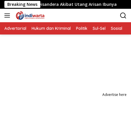
Langsung
ita yang Disandera Akibat Utang Arisan Ibunya
Breaking News
Aksi P
ke
konten
Advertorial
Hukum dan Kriminal
Politik
Sul-Sel
Sosial
P
Advertise here