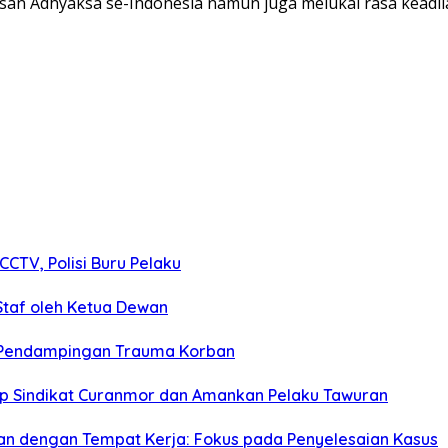
nsan Adhyaksa se-Indonesia namun juga melukai rasa keadil
CTV, Polisi Buru Pelaku
taf oleh Ketua Dewan
g Pendampingan Trauma Korban
ap Sindikat Curanmor dan Amankan Pelaku Tawuran
tkan dengan Tempat Kerja: Fokus pada Penyelesaian Kasus