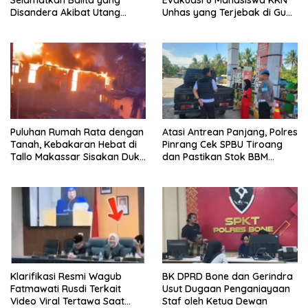
Selamatkan Balita yang
Unhas yang Terjebak di Gua
Disandera Akibat Utang
Pangkep
Arisan Ibunya
Puluhan Rumah Rata dengan
Atasi Antrean Panjang, Polres
Tanah, Kebakaran Hebat di
Pinrang Cek SPBU Tiroang
Tallo Makassar Sisakan Duka
dan Pastikan Stok BBM
Profundus
Subsidi Aman
Klarifikasi Resmi Wagub
BK DPRD Bone dan Gerindra
Fatmawati Rusdi Terkait
Usut Dugaan Penganiayaan
Video Viral Tertawa Saat
Staf oleh Ketua Dewan