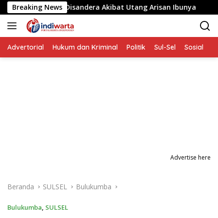
Langsung
ita yang Disandera Akibat Utang Arisan Ibunya
Breaking News
Aksi P
ke
konten
Advertorial
Hukum dan Kriminal
Politik
Sul-Sel
Sosial
P
Advertise here
Beranda
SULSEL
Bulukumba
Bulukumba
,
SULSEL