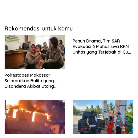
Rapat Paripurna DPRD Sulsel
Rekomendasi untuk kamu
Penuh Drama, Tim SAR
Evakuasi 6 Mahasiswa KKN
Unhas yang Terjebak di Gua
Pangkep
Polrestabes Makassar
Selamatkan Balita yang
Disandera Akibat Utang
Arisan Ibunya