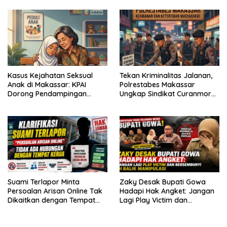
Kasus Kejahatan Seksual
Tekan Kriminalitas Jalanan,
Anak di Makassar: KPAI
Polrestabes Makassar
Dorong Pendampingan
Ungkap Sindikat Curanmor
Trauma Korban
dan Amankan Pelaku
Tawuran
Suami Terlapor Minta
Zaky Desak Bupati Gowa
Persoalan Arisan Online Tak
Hadapi Hak Angket: Jangan
Dikaitkan dengan Tempat
Lagi Play Victim dan
Kerja: Fokus pada
Bersembunyi di Balik
Penyelesaian Kasus
Manipulasi