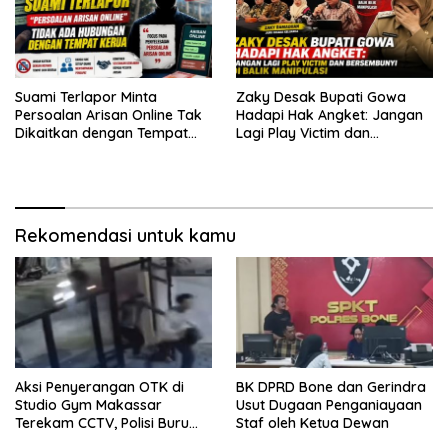
Suami Terlapor Minta
Zaky Desak Bupati Gowa
Persoalan Arisan Online Tak
Hadapi Hak Angket: Jangan
Dikaitkan dengan Tempat
Lagi Play Victim dan
Kerja: Fokus pada
Bersembunyi di Balik
Penyelesaian Kasus
Manipulasi
Rekomendasi untuk kamu
Aksi Penyerangan OTK di
BK DPRD Bone dan Gerindra
Studio Gym Makassar
Usut Dugaan Penganiayaan
Terekam CCTV, Polisi Buru
Staf oleh Ketua Dewan
Pelaku