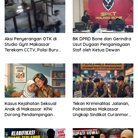
Aksi Penyerangan OTK di
BK DPRD Bone dan Gerindra
Studio Gym Makassar
Usut Dugaan Penganiayaan
Terekam CCTV, Polisi Buru
Staf oleh Ketua Dewan
Pelaku
Kasus Kejahatan Seksual
Tekan Kriminalitas Jalanan,
Anak di Makassar: KPAI
Polrestabes Makassar
Dorong Pendampingan
Ungkap Sindikat Curanmor
Trauma Korban
dan Amankan Pelaku
Tawuran