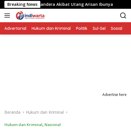
Langsung
a yang Disandera Akibat Utang Arisan Ibunya
Breaking News
Aksi Pen
ke
konten
Advertorial
Hukum dan Kriminal
Politik
Sul-Sel
Sosial
P
Advertise here
Beranda
Hukum dan Kriminal
Hukum dan Kriminal
,
Nasional