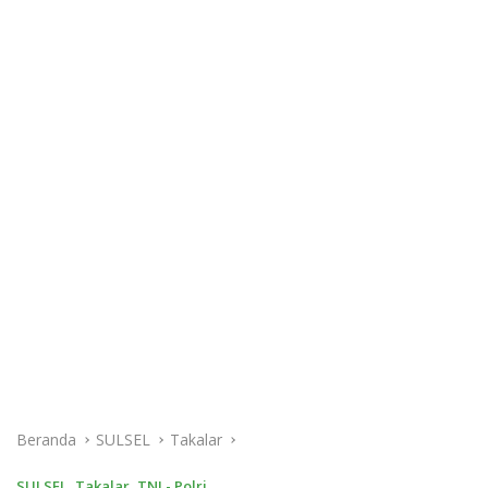
Beranda
SULSEL
Takalar
SULSEL
,
Takalar
,
TNI - Polri