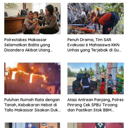
Polrestabes Makassar
Penuh Drama, Tim SAR
Selamatkan Balita yang
Evakuasi 6 Mahasiswa KKN
Disandera Akibat Utang
Unhas yang Terjebak di Gua
Arisan Ibunya
Pangkep
Puluhan Rumah Rata dengan
Atasi Antrean Panjang, Polres
Tanah, Kebakaran Hebat di
Pinrang Cek SPBU Tiroang
Tallo Makassar Sisakan Duka
dan Pastikan Stok BBM
Profundus
Subsidi Aman