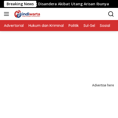
Langsung
alita yang Disandera Akibat Utang Arisan Ibunya
Breaking News
Aksi
ke
konten
Advertorial
Hukum dan Kriminal
Politik
Sul-Sel
Sosial
P
Advertise here