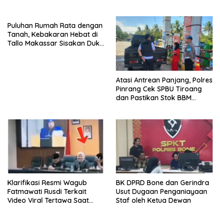
Pangkep
Puluhan Rumah Rata dengan
Tanah, Kebakaran Hebat di
Tallo Makassar Sisakan Duka
Profundus
Atasi Antrean Panjang, Polres
Pinrang Cek SPBU Tiroang
dan Pastikan Stok BBM
Subsidi Aman
Klarifikasi Resmi Wagub
BK DPRD Bone dan Gerindra
Fatmawati Rusdi Terkait
Usut Dugaan Penganiayaan
Video Viral Tertawa Saat
Staf oleh Ketua Dewan
Rapat Paripurna DPRD Sulsel