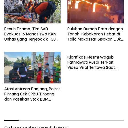
Penuh Drama, Tim SAR
Puluhan Rumah Rata dengan
Evakuasi 6 Mahasiswa KKN
Tanah, Kebakaran Hebat di
Unhas yang Terjebak di Gua
Tallo Makassar Sisakan Duka
Pangkep
Profundus
Klarifikasi Resmi Wagub
Fatmawati Rusdi Terkait
Video Viral Tertawa Saat
Rapat Paripurna DPRD Sulsel
Atasi Antrean Panjang, Polres
Pinrang Cek SPBU Tiroang
dan Pastikan Stok BBM
Subsidi Aman