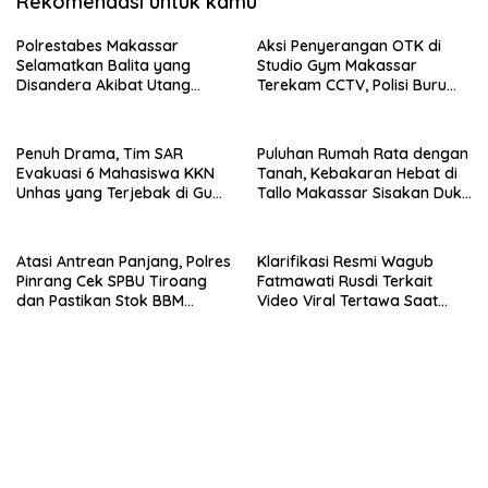
Rekomendasi untuk kamu
Polrestabes Makassar
Aksi Penyerangan OTK di
Selamatkan Balita yang
Studio Gym Makassar
Disandera Akibat Utang
Terekam CCTV, Polisi Buru
Arisan Ibunya
Pelaku
Penuh Drama, Tim SAR
Puluhan Rumah Rata dengan
Evakuasi 6 Mahasiswa KKN
Tanah, Kebakaran Hebat di
Unhas yang Terjebak di Gua
Tallo Makassar Sisakan Duka
Pangkep
Profundus
Atasi Antrean Panjang, Polres
Klarifikasi Resmi Wagub
Pinrang Cek SPBU Tiroang
Fatmawati Rusdi Terkait
dan Pastikan Stok BBM
Video Viral Tertawa Saat
Subsidi Aman
Rapat Paripurna DPRD Sulsel