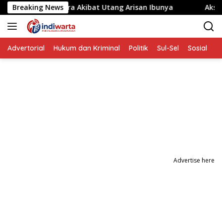
Langsung
andera Akibat Utang Arisan Ibunya
Breaking News
Aksi Penyerangan O
ke
konten
Advertorial
Hukum dan Kriminal
Politik
Sul-Sel
Sosial
P
Advertise here