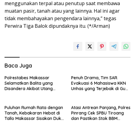
menggunakan terpal atau penutup saat membawa
muatan pasir, tanah atau yang lainnya. Hal ini agar
tidak membahayakan pengendara lainnya,” tegas
Perwira Tiga Balok dipundaknya itu. (*/Arman)
Baca Juga
Polrestabes Makassar
Penuh Drama, Tim SAR
Selamatkan Balita yang
Evakuasi 6 Mahasiswa KKN
Disandera Akibat Utang
Unhas yang Terjebak di Gua
Arisan Ibunya
Pangkep
Puluhan Rumah Rata dengan
Atasi Antrean Panjang, Polres
Tanah, Kebakaran Hebat di
Pinrang Cek SPBU Tiroang
Tallo Makassar Sisakan Duka
dan Pastikan Stok BBM
Profundus
Subsidi Aman