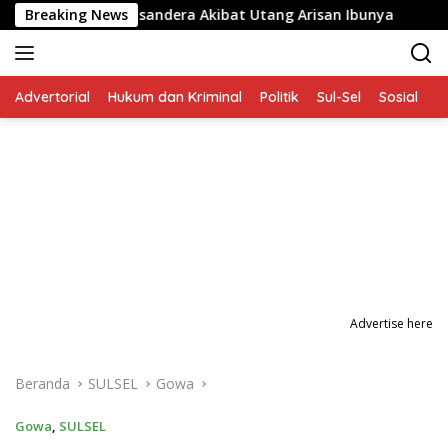
Langsung
lita yang Disandera Akibat Utang Arisan Ibunya
Breaking News
Aksi 
ke
konten
Advertorial
Hukum dan Kriminal
Politik
Sul-Sel
Sosial
P
Advertise here
Beranda
SULSEL
Gowa
Gowa
,
SULSEL