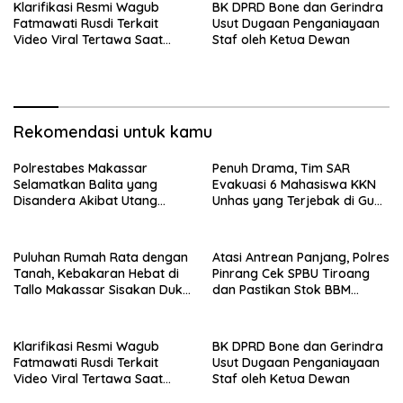
Klarifikasi Resmi Wagub
BK DPRD Bone dan Gerindra
Fatmawati Rusdi Terkait
Usut Dugaan Penganiayaan
Video Viral Tertawa Saat
Staf oleh Ketua Dewan
Rapat Paripurna DPRD Sulsel
Rekomendasi untuk kamu
Polrestabes Makassar
Penuh Drama, Tim SAR
Selamatkan Balita yang
Evakuasi 6 Mahasiswa KKN
Disandera Akibat Utang
Unhas yang Terjebak di Gua
Arisan Ibunya
Pangkep
Puluhan Rumah Rata dengan
Atasi Antrean Panjang, Polres
Tanah, Kebakaran Hebat di
Pinrang Cek SPBU Tiroang
Tallo Makassar Sisakan Duka
dan Pastikan Stok BBM
Profundus
Subsidi Aman
Klarifikasi Resmi Wagub
BK DPRD Bone dan Gerindra
Fatmawati Rusdi Terkait
Usut Dugaan Penganiayaan
Video Viral Tertawa Saat
Staf oleh Ketua Dewan
Rapat Paripurna DPRD Sulsel