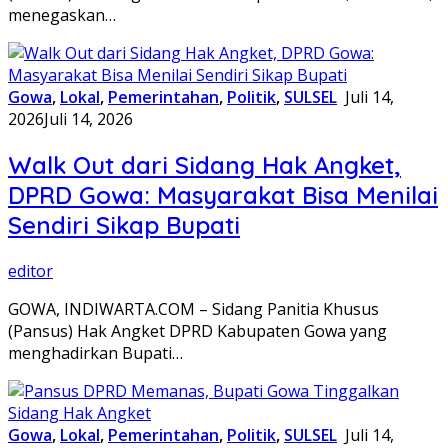
menegaskan…
Gowa
,
Lokal
,
Pemerintahan
,
Politik
,
SULSEL
Juli 14,
2026
Juli 14, 2026
Walk Out dari Sidang Hak Angket,
DPRD Gowa: Masyarakat Bisa Menilai
Sendiri Sikap Bupati
editor
GOWA, INDIWARTA.COM – Sidang Panitia Khusus
(Pansus) Hak Angket DPRD Kabupaten Gowa yang
menghadirkan Bupati…
Gowa
,
Lokal
,
Pemerintahan
,
Politik
,
SULSEL
Juli 14,