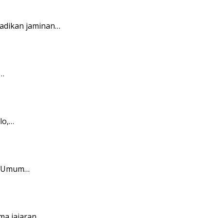
jadikan jaminan…
)…
lo,…
ar Umum…
ma jajaran…