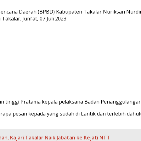
cana Daerah (BPBD) Kabupaten Takalar Nuriksan Nurdin tel
akalar. Jum’at, 07 Juli 2023
nan tinggi Pratama kepala pelaksana Badan Penanggulanga
apa pesan kepada yang sudah di Lantik dan terlebih dahu
an, Kajari Takalar Naik Jabatan ke Kejati NTT