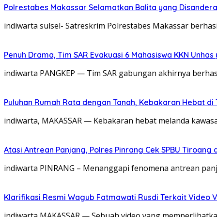
Polrestabes Makassar Selamatkan Balita yang Disandera
indiwarta sulsel- Satreskrim Polrestabes Makassar berhas
Penuh Drama, Tim SAR Evakuasi 6 Mahasiswa KKN Unhas 
indiwarta PANGKEP — Tim SAR gabungan akhirnya berhas
Puluhan Rumah Rata dengan Tanah, Kebakaran Hebat di 
indiwarta, MAKASSAR — Kebakaran hebat melanda kawasan p
Atasi Antrean Panjang, Polres Pinrang Cek SPBU Tiroang
‎indiwarta ​PINRANG – Menanggapi fenomena antrean pan
Klarifikasi Resmi Wagub Fatmawati Rusdi Terkait Video V
indiwarta MAKASSAR — Sebuah video yang memperlihatkan 