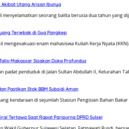
 Akibat Utang Arisan Ibunya
il menyelamatkan seorang balita berusia dua tahun yang di
yang Terjebak di Gua Pangkep
il mengevakuasi enam mahasiswa Kuliah Kerja Nyata (KKN
Tallo Makassar Sisakan Duka Profundus
adat penduduk di Jalan Sultan Abdullah II, Kelurahan Tal
 dan Pastikan Stok BBM Subsidi Aman
jang kendaraan di sejumlah Stasiun Pengisian Bahan Bak
iral Tertawa Saat Rapat Paripurna DPRD Sulsel
Wakil Gubernur Sulawesi Selatan, Fatmawati Rusdi, bersa