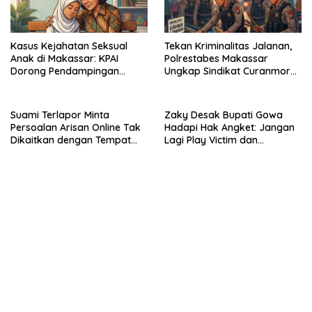
Kasus Kejahatan Seksual
Tekan Kriminalitas Jalanan,
Anak di Makassar: KPAI
Polrestabes Makassar
Dorong Pendampingan
Ungkap Sindikat Curanmor
Trauma Korban
dan Amankan Pelaku
Tawuran
Suami Terlapor Minta
Zaky Desak Bupati Gowa
Persoalan Arisan Online Tak
Hadapi Hak Angket: Jangan
Dikaitkan dengan Tempat
Lagi Play Victim dan
Kerja: Fokus pada
Bersembunyi di Balik
Penyelesaian Kasus
Manipulasi