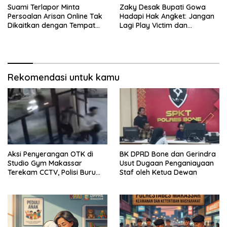
Suami Terlapor Minta
Zaky Desak Bupati Gowa
Persoalan Arisan Online Tak
Hadapi Hak Angket: Jangan
Dikaitkan dengan Tempat
Lagi Play Victim dan
Kerja: Fokus pada
Bersembunyi di Balik
Penyelesaian Kasus
Manipulasi
Rekomendasi untuk kamu
Aksi Penyerangan OTK di
BK DPRD Bone dan Gerindra
Studio Gym Makassar
Usut Dugaan Penganiayaan
Terekam CCTV, Polisi Buru
Staf oleh Ketua Dewan
Pelaku