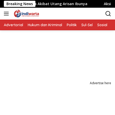
Langsung
Disandera Akibat Utang Arisan Ibunya
Breaking News
Aksi Penyeranga
ke
konten
Advertorial
Hukum dan Kriminal
Politik
Sul-Sel
Sosial
P
Advertise here