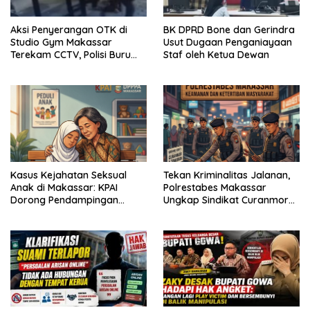
Aksi Penyerangan OTK di
BK DPRD Bone dan Gerindra
Studio Gym Makassar
Usut Dugaan Penganiayaan
Terekam CCTV, Polisi Buru
Staf oleh Ketua Dewan
Pelaku
Kasus Kejahatan Seksual
Tekan Kriminalitas Jalanan,
Anak di Makassar: KPAI
Polrestabes Makassar
Dorong Pendampingan
Ungkap Sindikat Curanmor
Trauma Korban
dan Amankan Pelaku
Tawuran