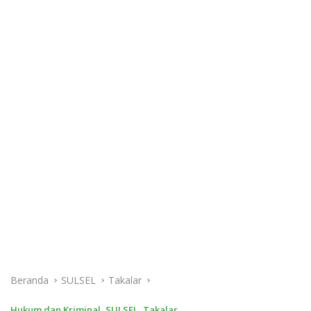
Beranda
SULSEL
Takalar
Hukum dan Kriminal
,
SULSEL
,
Takalar