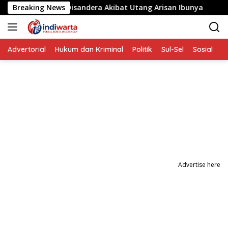
Langsung
lita yang Disandera Akibat Utang Arisan Ibunya
Breaking News
Aksi 
ke
konten
Advertorial
Hukum dan Kriminal
Politik
Sul-Sel
Sosial
P
Advertise here