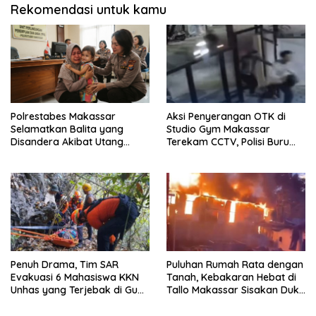
Rekomendasi untuk kamu
Polrestabes Makassar
Aksi Penyerangan OTK di
Selamatkan Balita yang
Studio Gym Makassar
Disandera Akibat Utang
Terekam CCTV, Polisi Buru
Arisan Ibunya
Pelaku
Penuh Drama, Tim SAR
Puluhan Rumah Rata dengan
Evakuasi 6 Mahasiswa KKN
Tanah, Kebakaran Hebat di
Unhas yang Terjebak di Gua
Tallo Makassar Sisakan Duka
Pangkep
Profundus