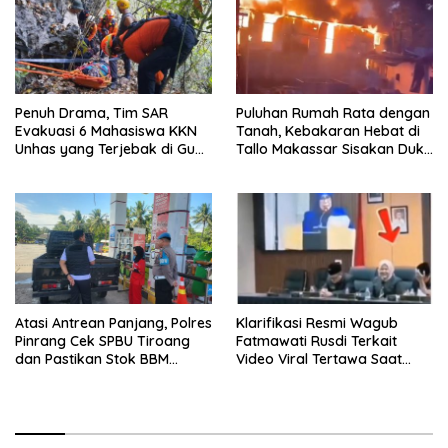
Penuh Drama, Tim SAR
Puluhan Rumah Rata dengan
Evakuasi 6 Mahasiswa KKN
Tanah, Kebakaran Hebat di
Unhas yang Terjebak di Gua
Tallo Makassar Sisakan Duka
Pangkep
Profundus
Atasi Antrean Panjang, Polres
Klarifikasi Resmi Wagub
Pinrang Cek SPBU Tiroang
Fatmawati Rusdi Terkait
dan Pastikan Stok BBM
Video Viral Tertawa Saat
Subsidi Aman
Rapat Paripurna DPRD Sulsel