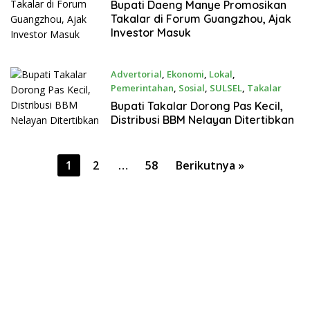
April 19, 2026
Bupati Daeng Manye Promosikan
Takalar di Forum Guangzhou, Ajak
Investor Masuk
Advertorial
,
Ekonomi
,
Lokal
,
Pemerintahan
,
Sosial
,
SULSEL
,
Takalar
April 16, 2026
Bupati Takalar Dorong Pas Kecil,
Distribusi BBM Nelayan Ditertibkan
Paginasi
1
2
…
58
Berikutnya »
pos