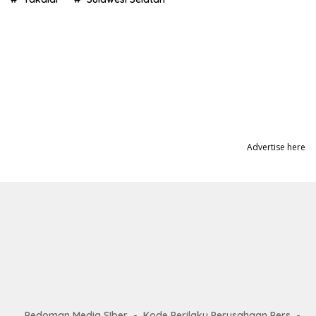
Advertise here
Pedoman Media SIber
Kode Perilaku Perusahaan Pers