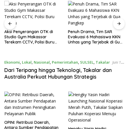
Aksi Penyerangan OTK di
Penuh Drama, Tim SAR
Studio Gym Makassar
Evakuasi 6 Mahasiswa KKN
Terekam CCTV, Polisi Buru
Unhas yang Terjebak di Gua
Pelaku
Pangkep
Ekonomi
,
Lokal
,
Nasional
,
Pemerintahan
,
SULSEL
,
Takalar
Juni 12,
2026
Dari Teripang hingga Teknologi, Takalar dan
Australia Perkuat Hubungan Strategis
OPINI: Retribusi Daerah,
Antara Sumber Pendapatan
Hengky Yasin Hadiri