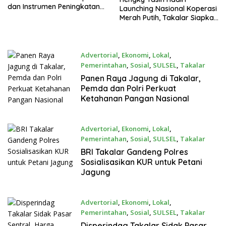
dan Instrumen Peningkatan
Launching Nasional Koperasi
Pelayanan Publik
Merah Putih, Takalar Siapkan
Puluhan Koperasi Menuju
Operasional
Advertorial
,
Ekonomi
,
Lokal
,
Pemerintahan
,
Sosial
,
SULSEL
,
Takalar
Mei 16, 2026
Panen Raya Jagung di Takalar,
Pemda dan Polri Perkuat
Ketahanan Pangan Nasional
Advertorial
,
Ekonomi
,
Lokal
,
Pemerintahan
,
Sosial
,
SULSEL
,
Takalar
Mei 12, 2026
BRI Takalar Gandeng Polres
Sosialisasikan KUR untuk Petani
Jagung
Advertorial
,
Ekonomi
,
Lokal
,
Pemerintahan
,
Sosial
,
SULSEL
,
Takalar
Mei 12, 2026
Disperindag Takalar Sidak Pasar