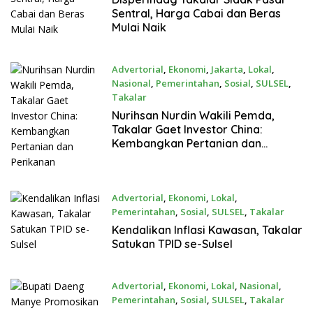
Sentral, Harga Cabai dan Beras
Mulai Naik
Advertorial
,
Ekonomi
,
Jakarta
,
Lokal
,
Nasional
,
Pemerintahan
,
Sosial
,
SULSEL
,
Takalar
Mei 6, 2026
Nurihsan Nurdin Wakili Pemda,
Takalar Gaet Investor China:
Kembangkan Pertanian dan
Perikanan
Advertorial
,
Ekonomi
,
Lokal
,
Pemerintahan
,
Sosial
,
SULSEL
,
Takalar
April 25, 2026
Kendalikan Inflasi Kawasan, Takalar
Satukan TPID se-Sulsel
Advertorial
,
Ekonomi
,
Lokal
,
Nasional
,
Pemerintahan
,
Sosial
,
SULSEL
,
Takalar