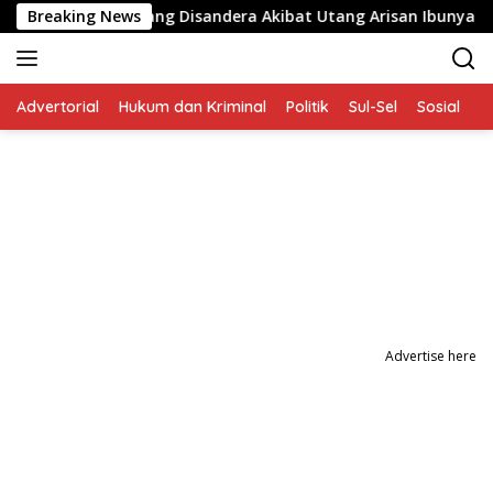
Langsung
atkan Balita yang Disandera Akibat Utang Arisan Ibunya
Breaking News
ke
konten
Advertorial
Hukum dan Kriminal
Politik
Sul-Sel
Sosial
P
Advertise here