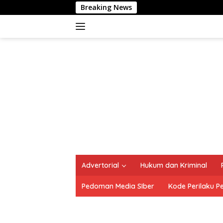
Langsung
Breaking News
Polrestab
ke
konten
Advertorial
Hukum dan Kriminal
Pedoman Media SIber
Kode Perilaku P