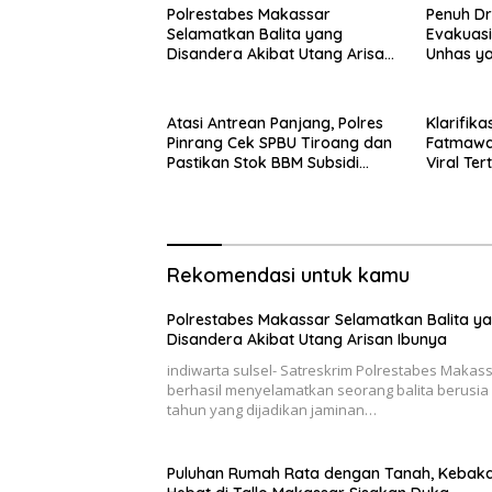
Polrestabes Makassar
Penuh D
Selamatkan Balita yang
Evakuas
Disandera Akibat Utang Arisan
Unhas ya
Ibunya
Pangkep
Atasi Antrean Panjang, Polres
Klarifik
Pinrang Cek SPBU Tiroang dan
Fatmawat
Pastikan Stok BBM Subsidi
Viral Te
Aman
Paripurn
Rekomendasi untuk kamu
Polrestabes Makassar Selamatkan Balita y
Disandera Akibat Utang Arisan Ibunya
indiwarta sulsel- Satreskrim Polrestabes Makas
berhasil menyelamatkan seorang balita berusia
tahun yang dijadikan jaminan…
Puluhan Rumah Rata dengan Tanah, Kebak