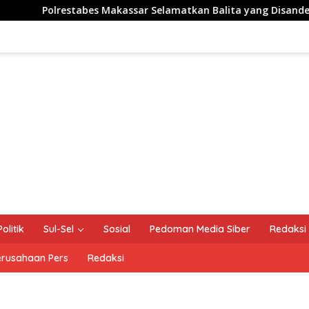
es Makassar Selamatkan Balita yang Disandera Akibat Utang Ar
Politik
Sul-Sel
Sosial
Pedoman Media Siber
Redaksi
erusahaan Pers
Redaksi