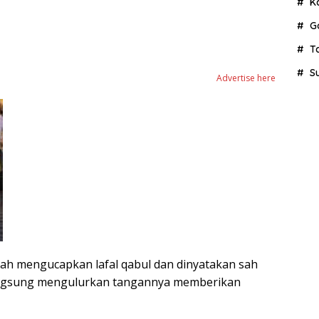
K
G
T
S
Advertise here
elah mengucapkan lafal qabul dan dinyatakan sah
langsung mengulurkan tangannya memberikan