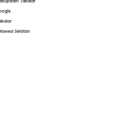
abupaten Takalar
oogle
akalar
ulawesi Selatan