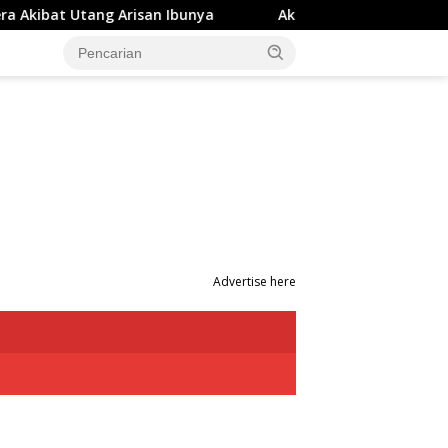
isan Ibunya
Aksi Penyerangan OTK di Studio Gym Makas
Advertise here