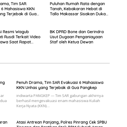
rama, Tim SAR
Puluhan Rumah Rata dengan
i 6 Mahasiswa KKN
Tanah, Kebakaran Hebat di
ng Terjebak di Gua
Tallo Makassar Sisakan Duka
Profundus
asi Resmi Wagub
BK DPRD Bone dan Gerindra
i Rusdi Terkait Video
Usut Dugaan Penganiayaan
rtawa Saat Rapat
Staf oleh Ketua Dewan
a DPRD Sulsel
ang
Penuh Drama, Tim SAR Evakuasi 6 Mahasiswa
KKN Unhas yang Terjebak di Gua Pangkep
sar
indiwarta PANGKEP — Tim SAR gabungan akhirnya
 dua
berhasil mengevakuasi enam mahasiswa Kuliah
Kerja Nyata (KKN)…
aran
Atasi Antrean Panjang, Polres Pinrang Cek SPBU