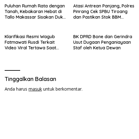
Puluhan Rumah Rata dengan
Atasi Antrean Panjang, Polres
Tanah, Kebakaran Hebat di
Pinrang Cek SPBU Tiroang
Tallo Makassar Sisakan Duka
dan Pastikan Stok BBM
Profundus
Subsidi Aman
Klarifikasi Resmi Wagub
BK DPRD Bone dan Gerindra
Fatmawati Rusdi Terkait
Usut Dugaan Penganiayaan
Video Viral Tertawa Saat
Staf oleh Ketua Dewan
Rapat Paripurna DPRD Sulsel
Tinggalkan Balasan
Anda harus
masuk
untuk berkomentar.