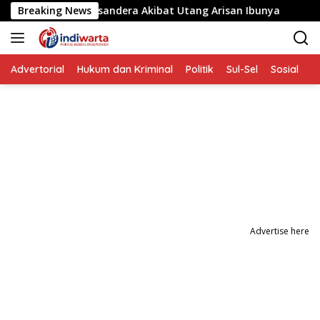
Langsung
ita yang Disandera Akibat Utang Arisan Ibunya
Breaking News
Aksi P
ke
konten
Advertorial
Hukum dan Kriminal
Politik
Sul-Sel
Sosial
P
Advertise here