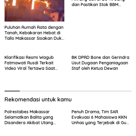
dan Pastikan Stok BBM
Subsidi Aman
Puluhan Rumah Rata dengan
Tanah, Kebakaran Hebat di
Tallo Makassar Sisakan Duka
Profundus
Klarifikasi Resmi Wagub
BK DPRD Bone dan Gerindra
Fatmawati Rusdi Terkait
Usut Dugaan Penganiayaan
Video Viral Tertawa Saat
Staf oleh Ketua Dewan
Rapat Paripurna DPRD Sulsel
Rekomendasi untuk kamu
Polrestabes Makassar
Penuh Drama, Tim SAR
Selamatkan Balita yang
Evakuasi 6 Mahasiswa KKN
Disandera Akibat Utang
Unhas yang Terjebak di Gua
Arisan Ibunya
Pangkep