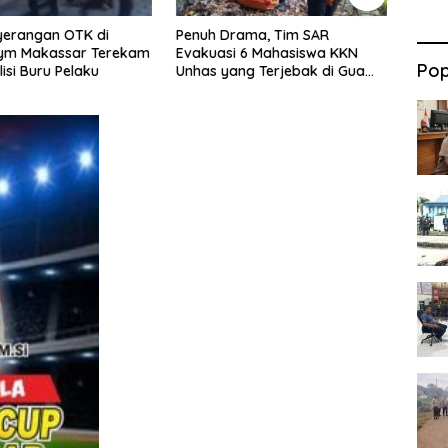
rama, Tim SAR
Puluhan Rumah Rata dengan
Atasi
i 6 Mahasiswa KKN
Tanah, Kebakaran Hebat di
Pinra
Pop
ng Terjebak di Gua
Tallo Makassar Sisakan Duka
Pasti
Profundus
Ama