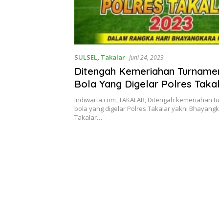
SULSEL
,
Takalar
Juni 24, 2023
Ditengah Kemeriahan Turname
Bola Yang Digelar Polres Taka
Pemain Raib Digondol Maling
Indiwarta.com_TAKALAR, Ditengah kemeriahan 
bola yang digelar Polres Takalar yakni Bhayang
Takalar…