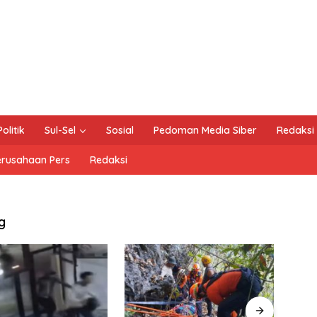
Politik
Sul-Sel
Sosial
Pedoman Media Siber
Redaksi
erusahaan Pers
Redaksi
g