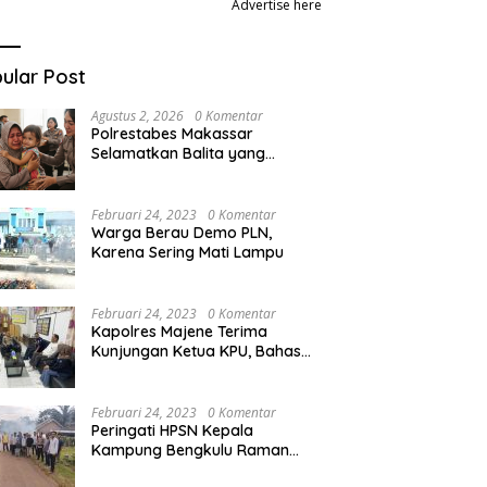
Klarifikasi Resmi Wagub
Advertise here
Fatmawati Rusdi Terkait Video
 Antrean Panjang, Polres
B
Viral Tertawa Saat Rapat
ng Cek SPBU Tiroang dan
U
Paripurna DPRD Sulsel
ular Post
kan Stok BBM Subsidi
S
n
Agustus 2, 2026
0 Komentar
Polrestabes Makassar
Selamatkan Balita yang
Disandera Akibat Utang Arisan
Ibunya
Februari 24, 2023
0 Komentar
Warga Berau Demo PLN,
Karena Sering Mati Lampu
Februari 24, 2023
0 Komentar
Kapolres Majene Terima
Kunjungan Ketua KPU, Bahas
apa ya!
Februari 24, 2023
0 Komentar
Peringati HPSN Kepala
Kampung Bengkulu Raman
dan Kapolsek Grebek Sampah