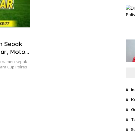
n Sepak
lar, Motor
turnamen sepak
kara Cup Polres
i
K
G
T
S