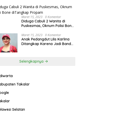
Maret 15, 2023
0 Komentar
Diduga Cabuli 2 Wanita di
Puskesmas, Oknum Polisi Bone
diTangkap Propam
Maret 15, 2023
0 Komentar
Anak Pedangdut Lilis Karlina
Ditangkap Karena Jadi Bandar
Narkoba
Selengkapnya
ndiwarta
abupaten Takalar
oogle
akalar
ulawesi Selatan