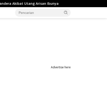
bat Utang Arisan Ibunya
Aksi Penyerangan OTK di Stud
Advertise here