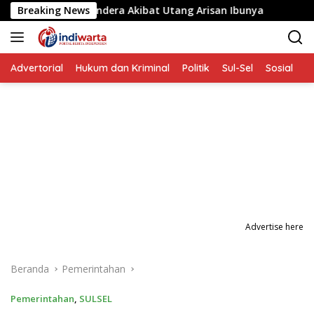
Langsung
ang Disandera Akibat Utang Arisan Ibunya
Breaking News
Aksi Penyer
ke
konten
Advertorial
Hukum dan Kriminal
Politik
Sul-Sel
Sosial
P
Advertise here
Beranda
Pemerintahan
Pemerintahan
,
SULSEL