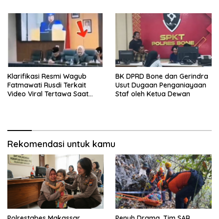
Profundus
Subsidi Aman
Klarifikasi Resmi Wagub
BK DPRD Bone dan Gerindra
Fatmawati Rusdi Terkait
Usut Dugaan Penganiayaan
Video Viral Tertawa Saat
Staf oleh Ketua Dewan
Rapat Paripurna DPRD Sulsel
Rekomendasi untuk kamu
Polrestabes Makassar
Penuh Drama, Tim SAR