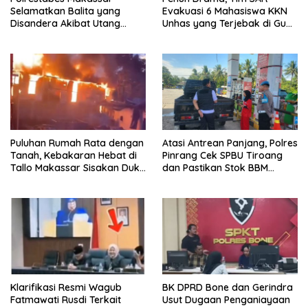
Selamatkan Balita yang
Evakuasi 6 Mahasiswa KKN
Disandera Akibat Utang
Unhas yang Terjebak di Gua
Arisan Ibunya
Pangkep
Puluhan Rumah Rata dengan
Atasi Antrean Panjang, Polres
Tanah, Kebakaran Hebat di
Pinrang Cek SPBU Tiroang
Tallo Makassar Sisakan Duka
dan Pastikan Stok BBM
Profundus
Subsidi Aman
Klarifikasi Resmi Wagub
BK DPRD Bone dan Gerindra
Fatmawati Rusdi Terkait
Usut Dugaan Penganiayaan