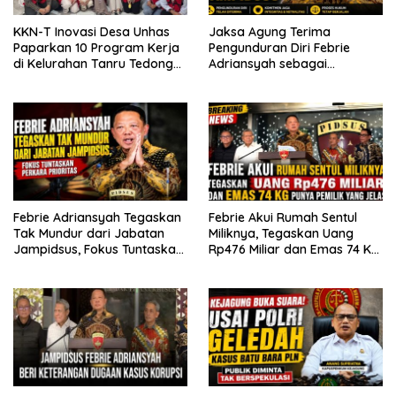
KKN-T Inovasi Desa Unhas
Jaksa Agung Terima
Paparkan 10 Program Kerja
Pengunduran Diri Febrie
di Kelurahan Tanru Tedong
Adriansyah sebagai
Sidrap
Jampidsus
Febrie Adriansyah Tegaskan
Febrie Akui Rumah Sentul
Tak Mundur dari Jabatan
Miliknya, Tegaskan Uang
Jampidsus, Fokus Tuntaskan
Rp476 Miliar dan Emas 74 Kg
Perkara Prioritas
Punya Pemilik yang Jelas