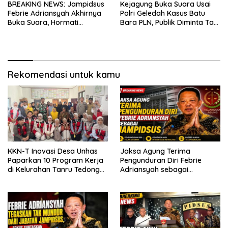
BREAKING NEWS: Jampidsus
Kejagung Buka Suara Usai
Febrie Adriansyah Akhirnya
Polri Geledah Kasus Batu
Buka Suara, Hormati
Bara PLN, Publik Diminta Tak
Penyidikan Polri atas Tiga
Berspekulasi
Dugaan Korupsi
Rekomendasi untuk kamu
KKN-T Inovasi Desa Unhas
Jaksa Agung Terima
Paparkan 10 Program Kerja
Pengunduran Diri Febrie
di Kelurahan Tanru Tedong
Adriansyah sebagai
Sidrap
Jampidsus