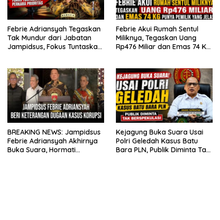
Febrie Adriansyah Tegaskan
Febrie Akui Rumah Sentul
Tak Mundur dari Jabatan
Miliknya, Tegaskan Uang
Jampidsus, Fokus Tuntaskan
Rp476 Miliar dan Emas 74 Kg
Perkara Prioritas
Punya Pemilik yang Jelas
BREAKING NEWS: Jampidsus
Kejagung Buka Suara Usai
Febrie Adriansyah Akhirnya
Polri Geledah Kasus Batu
Buka Suara, Hormati
Bara PLN, Publik Diminta Tak
Penyidikan Polri atas Tiga
Berspekulasi
Dugaan Korupsi