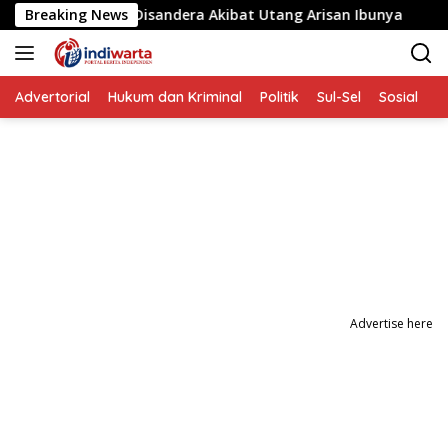
Langsung
ita yang Disandera Akibat Utang Arisan Ibunya
Breaking News
Aksi P
ke
konten
Advertorial
Hukum dan Kriminal
Politik
Sul-Sel
Sosial
P
Advertise here