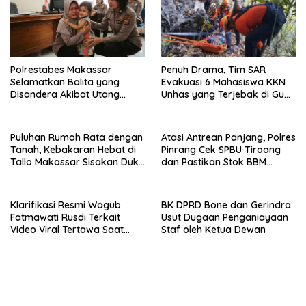
Polrestabes Makassar
Penuh Drama, Tim SAR
Selamatkan Balita yang
Evakuasi 6 Mahasiswa KKN
Disandera Akibat Utang
Unhas yang Terjebak di Gua
Arisan Ibunya
Pangkep
Puluhan Rumah Rata dengan
Atasi Antrean Panjang, Polres
Tanah, Kebakaran Hebat di
Pinrang Cek SPBU Tiroang
Tallo Makassar Sisakan Duka
dan Pastikan Stok BBM
Profundus
Subsidi Aman
Klarifikasi Resmi Wagub
BK DPRD Bone dan Gerindra
Fatmawati Rusdi Terkait
Usut Dugaan Penganiayaan
Video Viral Tertawa Saat
Staf oleh Ketua Dewan
Rapat Paripurna DPRD Sulsel