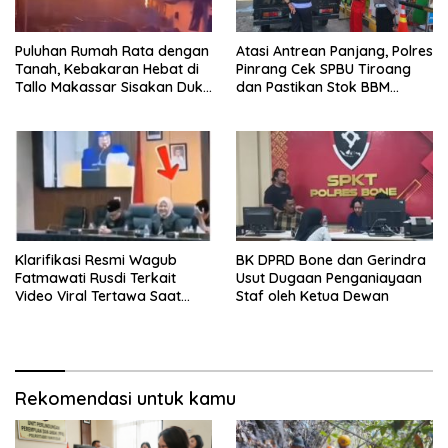
Puluhan Rumah Rata dengan
Atasi Antrean Panjang, Polres
Tanah, Kebakaran Hebat di
Pinrang Cek SPBU Tiroang
Tallo Makassar Sisakan Duka
dan Pastikan Stok BBM
Profundus
Subsidi Aman
Klarifikasi Resmi Wagub
BK DPRD Bone dan Gerindra
Fatmawati Rusdi Terkait
Usut Dugaan Penganiayaan
Video Viral Tertawa Saat
Staf oleh Ketua Dewan
Rapat Paripurna DPRD Sulsel
Rekomendasi untuk kamu