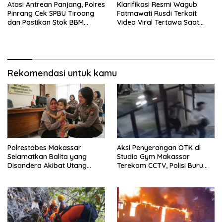
Atasi Antrean Panjang, Polres
Klarifikasi Resmi Wagub
Pinrang Cek SPBU Tiroang
Fatmawati Rusdi Terkait
dan Pastikan Stok BBM
Video Viral Tertawa Saat
Subsidi Aman
Rapat Paripurna DPRD Sulsel
Rekomendasi untuk kamu
Polrestabes Makassar
Aksi Penyerangan OTK di
Selamatkan Balita yang
Studio Gym Makassar
Disandera Akibat Utang
Terekam CCTV, Polisi Buru
Arisan Ibunya
Pelaku