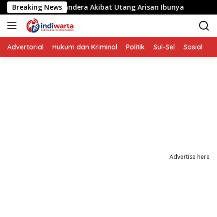
Langsung
 yang Disandera Akibat Utang Arisan Ibunya
Breaking News
Aksi Penye
ke
konten
Advertorial
Hukum dan Kriminal
Politik
Sul-Sel
Sosial
P
Advertise here