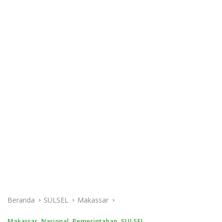
Beranda
SULSEL
Makassar
Makassar
,
Nasional
,
Pemerintahan
,
SULSEL