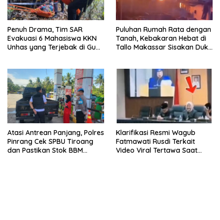
Penuh Drama, Tim SAR
Puluhan Rumah Rata dengan
Evakuasi 6 Mahasiswa KKN
Tanah, Kebakaran Hebat di
Unhas yang Terjebak di Gua
Tallo Makassar Sisakan Duka
Pangkep
Profundus
Atasi Antrean Panjang, Polres
Klarifikasi Resmi Wagub
Pinrang Cek SPBU Tiroang
Fatmawati Rusdi Terkait
dan Pastikan Stok BBM
Video Viral Tertawa Saat
Subsidi Aman
Rapat Paripurna DPRD Sulsel