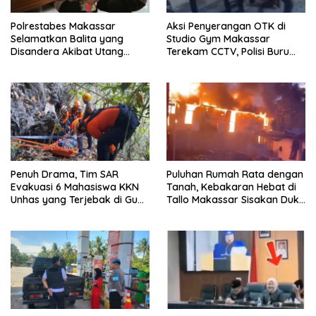
Polrestabes Makassar
Aksi Penyerangan OTK di
Selamatkan Balita yang
Studio Gym Makassar
Disandera Akibat Utang
Terekam CCTV, Polisi Buru
Arisan Ibunya
Pelaku
Penuh Drama, Tim SAR
Puluhan Rumah Rata dengan
Evakuasi 6 Mahasiswa KKN
Tanah, Kebakaran Hebat di
Unhas yang Terjebak di Gua
Tallo Makassar Sisakan Duka
Pangkep
Profundus