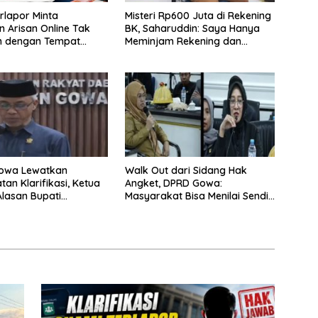
Misteri Rp600 Juta di Rekening
rlapor Minta
BK, Saharuddin: Saya Hanya
n Arisan Online Tak
Meminjam Rekening dan
n dengan Tempat
Menarik Semua Dana dalam
okus pada
Dua Tahap
aian Kasus
Gowa Lewatkan
Walk Out dari Sidang Hak
an Klarifikasi, Ketua
Angket, DPRD Gowa:
Alasan Bupati
Masyarakat Bisa Menilai Sendiri
an Sidang Tidak
Sikap Bupati
ut Substansi