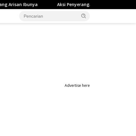
Aksi Penyerangan OTK di Studio Gym Makassar Terekam C
Advertise here