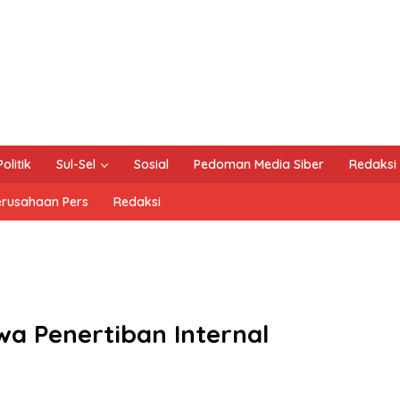
Politik
Sul-Sel
Sosial
Pedoman Media Siber
Redaksi
erusahaan Pers
Redaksi
wa Penertiban Internal