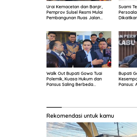
Urai Kemacetan dan Banjir,
Suami Te
Pemprov Sulsel Resmi Mulai
Persoala
Pembangunan Ruas Jalan
Dikaitka
Moncongloe
Kerja: F
Penyeles
Bupati 
Walk Out Bupati Gowa Tuai
Kesempat
Polemik, Kuasa Hukum dan
Pansus: 
Pansus Saling Berbeda
Tinggalk
Penjelasan
Menyangk
Rekomendasi untuk kamu