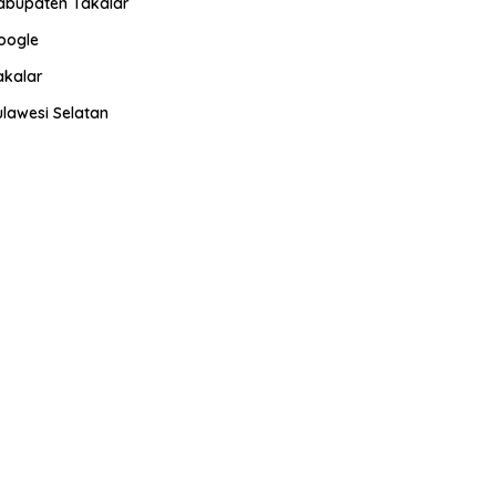
abupaten Takalar
oogle
akalar
ulawesi Selatan