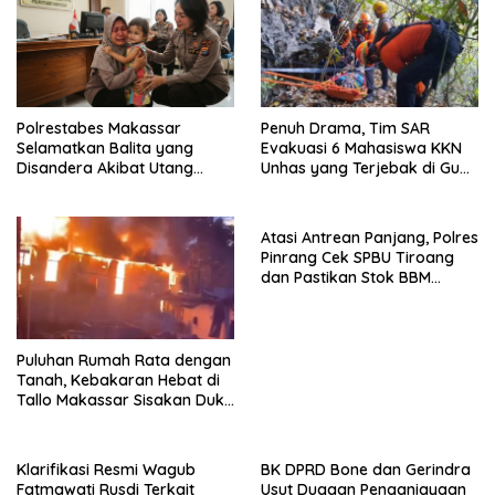
Polrestabes Makassar
Penuh Drama, Tim SAR
Selamatkan Balita yang
Evakuasi 6 Mahasiswa KKN
Disandera Akibat Utang
Unhas yang Terjebak di Gua
Arisan Ibunya
Pangkep
Atasi Antrean Panjang, Polres
Pinrang Cek SPBU Tiroang
dan Pastikan Stok BBM
Subsidi Aman
Puluhan Rumah Rata dengan
Tanah, Kebakaran Hebat di
Tallo Makassar Sisakan Duka
Profundus
Klarifikasi Resmi Wagub
BK DPRD Bone dan Gerindra
Fatmawati Rusdi Terkait
Usut Dugaan Penganiayaan