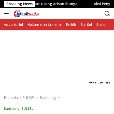
Langsung
dera Akibat Utang Arisan Ibunya
Breaking News
Aksi Penyerangan OTK 
ke
konten
Advertorial
Hukum dan Kriminal
Politik
Sul-Sel
Sosial
P
Advertise here
Beranda
SULSEL
Bantaeng
Bantaeng
,
SULSEL