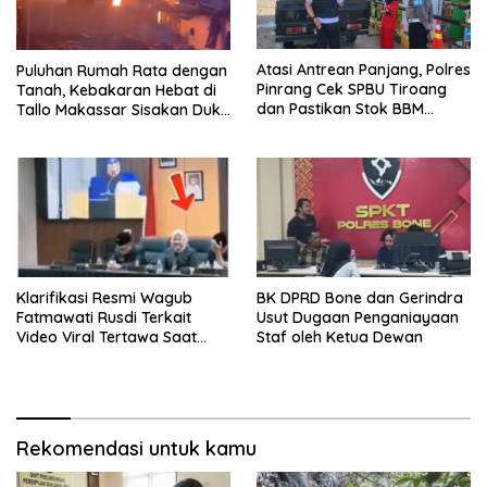
Atasi Antrean Panjang, Polres
Puluhan Rumah Rata dengan
Pinrang Cek SPBU Tiroang
Tanah, Kebakaran Hebat di
dan Pastikan Stok BBM
Tallo Makassar Sisakan Duka
Subsidi Aman
Profundus
Klarifikasi Resmi Wagub
BK DPRD Bone dan Gerindra
Fatmawati Rusdi Terkait
Usut Dugaan Penganiayaan
Video Viral Tertawa Saat
Staf oleh Ketua Dewan
Rapat Paripurna DPRD Sulsel
Rekomendasi untuk kamu