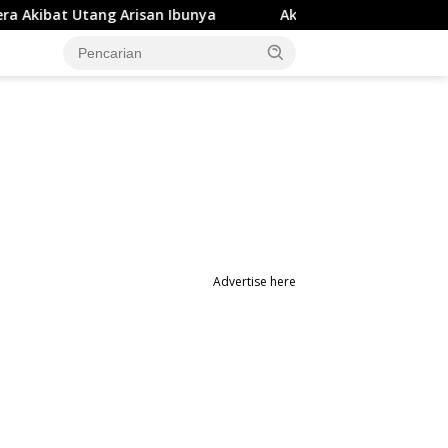
isan Ibunya
Aksi Penyerangan OTK di Studio Gym Makas
Advertise here