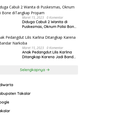
Maret 15, 2023
0 Komentar
Diduga Cabuli 2 Wanita di
Puskesmas, Oknum Polisi Bone
diTangkap Propam
Maret 15, 2023
0 Komentar
Anak Pedangdut Lilis Karlina
Ditangkap Karena Jadi Bandar
Narkoba
Selengkapnya
ndiwarta
abupaten Takalar
oogle
akalar