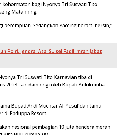
r kehormatan bagi Nyonya Tri Suswati Tito
Daeng Matanning.
bagi perempuan. Sedangkan Paccing berarti bersih,”
h Polri, Jendral Asal Sulsel Fadil Imran Jabat
yonya Tri Suswati Tito Karnavian tiba di
us 2023. Ia didampingi oleh Bupati Bulukumba,
ama Bupati Andi Muchtar Ali Yusuf dan tamu
r di Paduppa Resort.
akan nasional pembagian 10 juta bendera merah
g Bira Bulukumba. (*/)