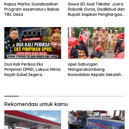
Kapus Marbo Sosialisasikan
Siswa SD Asal Takalar Juara
Program Assamaturu Bebas
Robotik Dunia, Disdikbud dan
TBC Desa
Bupati Siapkan Penghargaan
Khusus
Dua Kali Periksa Eks
Apel Gabungan
Pimpinan DPRD, Laksus Minta
Mangarabombang:
Kejati Sulsel Segera
Konsolidasi Kepala Sekolah
Tetapkan TSK Baru Korupsi
dan Desa, Perkuat Sinergi
Bibit Nanas
Bangun Layanan Publik
Rekomendasi untuk kamu