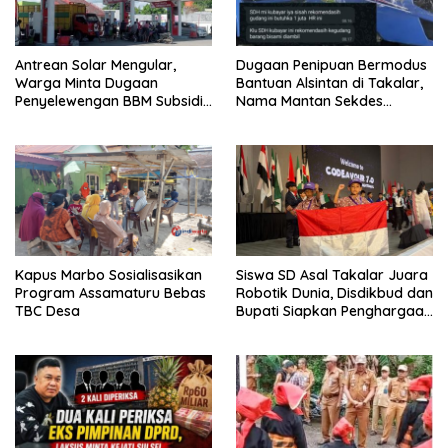
Antrean Solar Mengular,
‎Dugaan Penipuan Bermodus
Warga Minta Dugaan
Bantuan Alsintan di Takalar,
Penyelewengan BBM Subsidi
Nama Mantan Sekdes
di SPBU Panaikang Diusut
Moncongkomba Mencuat
Kapus Marbo Sosialisasikan
Siswa SD Asal Takalar Juara
Program Assamaturu Bebas
Robotik Dunia, Disdikbud dan
TBC Desa
Bupati Siapkan Penghargaan
Khusus