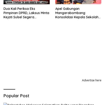
Dua Kali Periksa Eks
Apel Gabungan
Pimpinan DPRD, Laksus Minta
Mangarabombang:
Kejati Sulsel Segera
Konsolidasi Kepala Sekolah
Tetapkan TSK Baru Korupsi
dan Desa, Perkuat Sinergi
Bibit Nanas
Bangun Layanan Publik
Advertise here
Popular Post