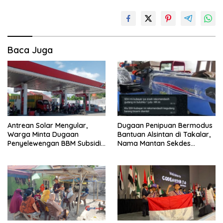
Baca Juga
Antrean Solar Mengular,
‎Dugaan Penipuan Bermodus
Warga Minta Dugaan
Bantuan Alsintan di Takalar,
Penyelewengan BBM Subsidi
Nama Mantan Sekdes
di SPBU Panaikang Diusut
Moncongkomba Mencuat